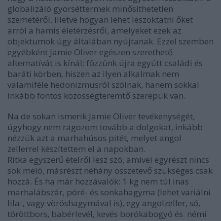
globalizáló gyorséttermek minősíthetetlen
szemetéről, illetve hogyan lehet leszoktatni őket
arról a hamis életérzésről, amelyeket ezek az
objektumok úgy általában nyújtanak. Ezzel szemben
egyébként Jamie Oliver egészen szerethető
alternatívát is kínál: főzzünk újra együtt családi és
baráti körben, hiszen az ilyen alkalmak nem
valamiféle hedonizmusról szólnak, hanem sokkal
inkább fontos közösségteremtő szerepük van.
Na de sokan ismerik Jamie Oliver tevékenységét,
úgyhogy nem ragozom tovább a dolgokat, inkább
nézzük azt a marhahúsos pitét, melyet angol
zellerrel készítettem el a napokban.
Ritka egyszerű ételről lesz szó, amivel egyrészt nincs
sok meló, másrészt néhány összetevő szükséges csak
hozzá. És ha már hozzávalók: 1 kg nem túl inas
marhalábszár, póré- és sonkahagyma (lehet variálni
lila-, vagy vöröshagymával is), egy angolzeller, só,
töröttbors, babérlevél, kevés borókabogyó és némi