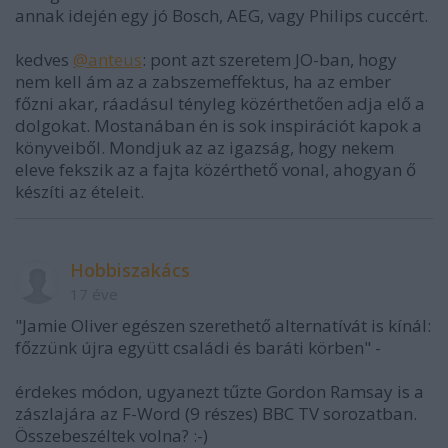
annak idején egy jó Bosch, AEG, vagy Philips cuccért.
kedves
@anteus
: pont azt szeretem JO-ban, hogy
nem kell ám az a zabszemeffektus, ha az ember
főzni akar, ráadásul tényleg közérthetően adja elő a
dolgokat. Mostanában én is sok inspirációt kapok a
könyveiből. Mondjuk az az igazság, hogy nekem
eleve fekszik az a fajta közérthető vonal, ahogyan ő
készíti az ételeit.
Hobbiszakács
17 éve
"Jamie Oliver egészen szerethető alternatívát is kínál:
főzzünk újra együtt családi és baráti körben" -
érdekes módon, ugyanezt tűzte Gordon Ramsay is a
zászlajára az F-Word (9 részes) BBC TV sorozatban.
Összebeszéltek volna? :-)