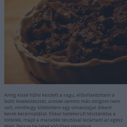
Amíg kissé hűlni kezdett a ragu, elővillantottam a
bolti levelestésztát, amivel semmi más dolgom nem
volt, minthogy kibéleltem egy olivaolajjal átkent
kerek kerámiatálat. Ekkor belekerült tésztánkba a
töltelék, majd a maradék tésztával lezártam az egész
ételt. Persze be lehet előzőleg mondjuk