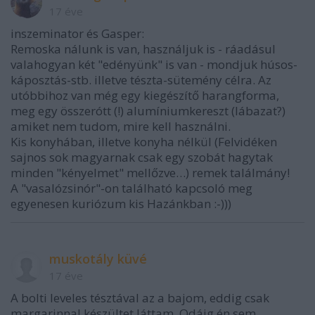
17 éve
inszeminator és Gasper:
Remoska nálunk is van, használjuk is - ráadásul
valahogyan két "edényünk" is van - mondjuk húsos-
káposztás-stb. illetve tészta-sütemény célra. Az
utóbbihoz van még egy kiegészítő harangforma,
meg egy összerótt (!) alumíniumkereszt (lábazat?)
amiket nem tudom, mire kell használni.
Kis konyhában, illetve konyha nélkül (Felvidéken
sajnos sok magyarnak csak egy szobát hagytak
minden "kényelmet" mellőzve…) remek találmány!
A "vasalózsinór"-on található kapcsoló meg
egyenesen kuriózum kis Hazánkban :-)))
muskotály küvé
17 éve
A bolti leveles tésztával az a bajom, eddig csak
margarinnal készültet láttam. Odáig én sem