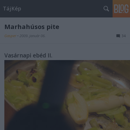
TájKép
Marhahúsos pite
Gasper
•
2009. január 06.
34
Vasárnapi ebéd II.