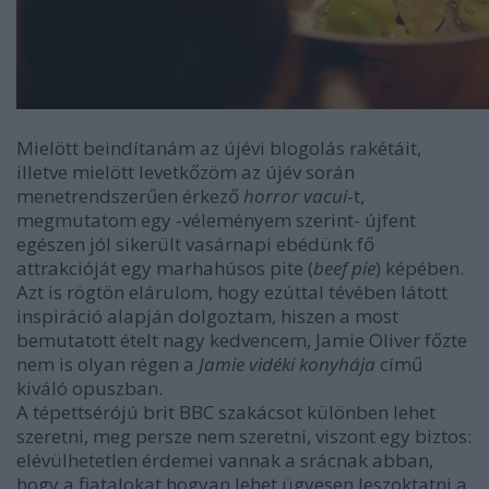
Mielött beindítanám az újévi blogolás rakétáit,
illetve mielött levetkőzöm az újév során
menetrendszerűen érkező
horror vacui
-t,
megmutatom egy -véleményem szerint- újfent
egészen jól sikerült vasárnapi ebédünk fő
attrakcióját egy marhahúsos pite (
beef pie
) képében.
Azt is rögtön elárulom, hogy ezúttal tévében látott
inspiráció alapján dolgoztam, hiszen a most
bemutatott ételt nagy kedvencem, Jamie Oliver főzte
nem is olyan régen a
Jamie vidéki konyhája
című
kiváló opuszban.
A tépettsérójú brit BBC szakácsot különben lehet
szeretni, meg persze nem szeretni, viszont egy biztos:
elévülhetetlen érdemei vannak a srácnak abban,
hogy a fiatalokat hogyan lehet ügyesen leszoktatni a