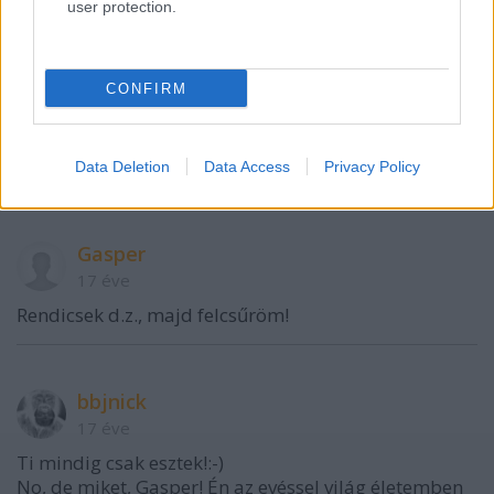
user protection.
d.z.
CONFIRM
17 éve
A czifrays vargányafelfújtról is kérünk ám majd
cikket.
Data Deletion
Data Access
Privacy Policy
Gasper
17 éve
Rendicsek d.z., majd felcsűröm!
bbjnick
17 éve
Ti mindig csak esztek!:-)
No, de miket, Gasper! Én az evéssel világ életemben