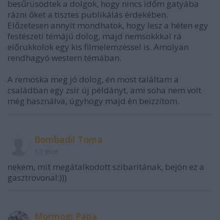
besűrüsödtek a dolgok, hogy nincs időm gatyába
rázni őket a tisztes publikálás érdekében.
Előzetesen annyit mondhatok, hogy lesz a héten egy
festészeti témájú dolog, majd nemsokkkal rá
előrukkolok egy kis filmelemzéssel is. Amolyan
rendhagyó western témában.
A remoska meg jó dolog, én most találtam a
családban egy zsír új példányt, ami soha nem volt
még használva, úgyhogy majd én beizzítom.
Bombadil Toma
17 éve
nekem, mit megátalkodott szibaritának, bejön ez a
gasztrovonal:)))
Mormogi Papa