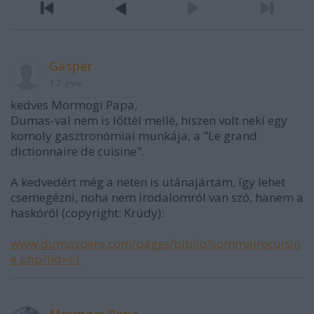
Gasper
17 éve
kedves Mormogi Papa,
Dumas-val nem is lőttél mellé, hiszen volt neki egy
komoly gasztronómiai munkája, a "Le grand
dictionnaire de cuisine".
A kedvedért még a neten is utánajártam, így lehet
csemegézni, noha nem irodalomról van szó, hanem a
haskóról (copyright: Krúdy):
www.dumaspere.com/pages/biblio/sommairecuisin
e.php?lid=c1