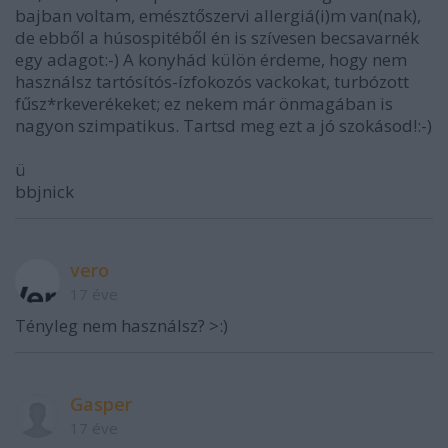
bajban voltam, emésztőszervi allergiá(i)m van(nak),
de ebből a húsospitéből én is szívesen becsavarnék
egy adagot:-) A konyhád külön érdeme, hogy nem
használsz tartósítós-ízfokozós vackokat, turbózott
fűsz*rkeverékeket; ez nekem már önmagában is
nagyon szimpatikus. Tartsd meg ezt a jó szokásod!:-)
ü
bbjnick
vero
17 éve
Tényleg nem használsz? >:)
Gasper
17 éve