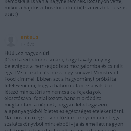
Remoskája is van a nagynénémnek, Rozsnyón vette,
mikor a hajdúszoboszlói üdülőből szerveztek buszos
utat :)
anteus
17 éve
Húú...ez nagyon üt!
JO-ról azért elmondanám, hogy tavaly tényleg
belevágott a nemzetjobbító mozgalomba és csinált
egy TV sorozatot és hozzá egy könyvet Ministry of
Food címmel. Ebben azt a hagyományt próbálta
feleleveníteni, hogy a háború után ez a valóban
létező minisztérium nemcsak a fejadagok
elosztásával foglalkozott, hanem próbálta
megtanítani a népnek, hogyan lehet egyszerű
alapanyagokból ízletes és egészséges ételeket főzni.
Na most én még sosem főztem annyi mindent egy
szakácskönyvből mint ebből - ja és emellett nagyon
sok konyhai fogást is tanultam, szóval nagyon jó