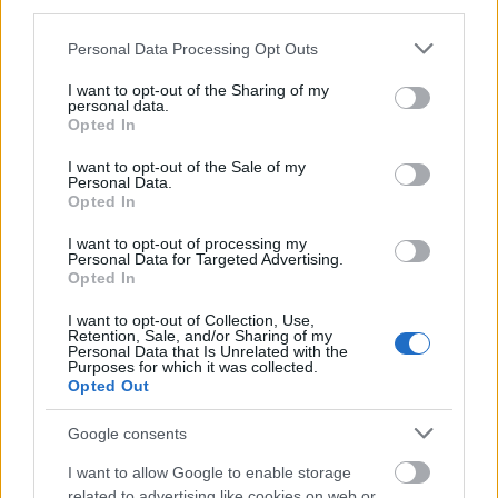
third parties.
Please note that this website/app uses one or more Google
Personal Data Processing Opt Outs
Mormogi Papa
services and may gather and store information including but
not limited to your visit or usage behaviour. You may click to
I want to opt-out of the Sharing of my
17 éve
personal data.
grant or deny consent to Google and its third-party tags to
Ja, és a pástétomsütő komoly szerepet játszik a
Opted In
use your data for below specified purposes in below Google
Három testőr folytatásában, a "Húsz év múlva" című
consent section.
I want to opt-out of the Sale of my
könyvben.
Personal Data.
Tudtommal csak Richard Lester volt olyan
Opted In
következetes, hogy az első (dupla) filmet követően ha
I want to opt-out of processing my
nem is húsz, de 16 évvel leforgatta a történet
Personal Data for Targeted Advertising.
folytatását - ugyanazokkal a színészekkel :-)
Opted In
Érdekesség, hogy Jean-Pierre Cassel, aki az első
részben XIII. Lajost játszotta, a folytatásban Cyranot
I want to opt-out of Collection, Use,
Retention, Sale, and/or Sharing of my
kapta :-) (Igaz, Lajos ekkor már nem él.)
Personal Data that Is Unrelated with the
Purposes for which it was collected.
Opted Out
Gasper
Google consents
17 éve
I want to allow Google to enable storage
Nem rémlik a pástétomsütő a Húsz év múlvában,
related to advertising like cookies on web or