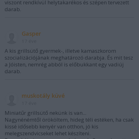
viszont rendkívül helytakarékos és szépen tervezett
darab.
Gasper
17 éve
A kis grillsütő gyermek-, illetve kamaszkorom
szocializációjának meghatározó darabja. És mit tesz
a Jóisten, nemrég abból is előbukkant egy vadiúj
darab.
muskotály küvé
17 éve
Miniatűr grillsütő nekünk is van...
Nagynénémtől örököltem, hideg téli estéken, ha csak
kissé idősebb kenyér van otthon, jó kis
melegszendvicseket lehet készíteni.