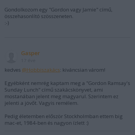
Gondolkozom egy "Gordon vagy Jamie" című,
összehasonlító szösszeneten.
:-)
Gasper
17 éve
kedves
@Hobbiszakács
: kiváncsian várom!
Egyébként nemrég kaptam meg a "Gordon Ramsay's
Sunday Lunch" című szakácskönyvet, ami
mostanában jelent meg magyarul. Szerintem ez
jelenti a jövőt. Vagyis remélem.
Pedig életemben először Stockholmban ettem big
mac-et, 1984-ben és nagyon ízlett :)