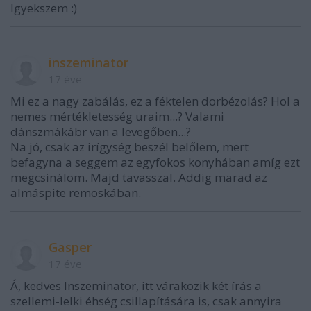
Igyekszem :)
inszeminator
17 éve
Mi ez a nagy zabálás, ez a féktelen dorbézolás? Hol a
nemes mértékletesség uraim...? Valami
dánszmákábr van a levegőben...?
Na jó, csak az irígység beszél belőlem, mert
befagyna a seggem az egyfokos konyhában amíg ezt
megcsinálom. Majd tavasszal. Addig marad az
almáspite remoskában.
Gasper
17 éve
Á, kedves Inszeminator, itt várakozik két írás a
szellemi-lelki éhség csillapítására is, csak annyira