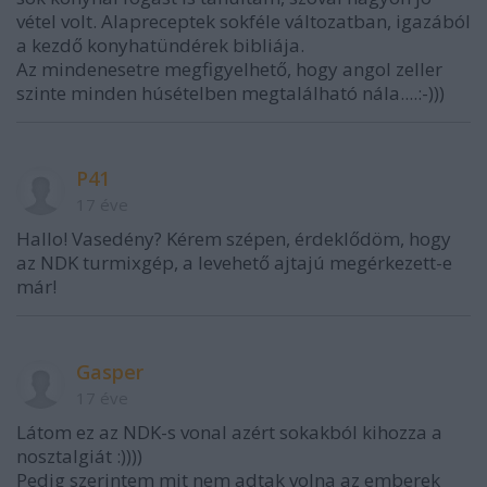
vétel volt. Alapreceptek sokféle változatban, igazából
a kezdő konyhatündérek bibliája.
Az mindenesetre megfigyelhető, hogy angol zeller
szinte minden húsételben megtalálható nála....:-)))
P41
17 éve
Hallo! Vasedény? Kérem szépen, érdeklődöm, hogy
az NDK turmixgép, a levehető ajtajú megérkezett-e
már!
Gasper
17 éve
Látom ez az NDK-s vonal azért sokakból kihozza a
nosztalgiát :))))
Pedig szerintem mit nem adtak volna az emberek