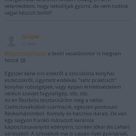
vetemedtem, hogy nekiálljak gyúrni, de nem tudtok
vajjal készült boltit?
Gasper
17 éve
@Mormogi Papa
: a textil vasalózsinor is megvan
hozzá :)))
Egyszer kéne írni ezekről a szocialista konyhai
eszközökről, úgymint endékás "sehr praktisch"
konyhai robotgépek, vagy éppen érintésvédelem
nélküli szovjet fagylaltgép, stb, stb.
Az én flexibilis tésztaszűrőm még a néhai
Csehszlovákiából származik, egészen pontosan
Révkomáromból. Komoly és hasznos darab. De van
egy nagyon frankó mázazott kerámia
káposztasavanyító edényem, szintén Jókai (és Lehár)
városából. A szlovákok ma is ugyan ilyet gyártanak,