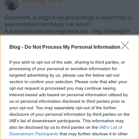
Mormogi Papa
17 éve
Gasperem, le vagyok nyűgözve (hogy a lósporthoz is
kapcsolódjak némiképp:-) és köszi!
A konyha(művészet) nagylexikona - elég jól hangzik
:-)
Most már csak főzni kellene megtanulnom :-)
Blog -
Do Not Process My Personal Information
Belenéztem: félúton a lexikon és a szótár között,
alkalmanként irodalmi betétekkel, esetenként a
If you wish to opt-out of the sale, sharing to third parties, or
forrás megjelölésével.
processing of your personal or sensitive information for
Érdekesség a Wermouth címszónál:
targeted advertising by us, please use the below opt-out
Vin de Tokay, de Saint-Georges, de Ratterstoff, ou
section to confirm your selection. Please note that after your
autres vins de Hongrie qu'on mélange avec de
opt-out request is processed you may continue seeing
l'extrait d'absinthe et dont on use au
interest-based ads based on personal information utilized by
commencement du repas.
us or personal information disclosed to third parties prior to
Vagyishogy Tokaji, Szent-György-hegyi, Ratterstoff
your opt-out. You may separately opt-out of the further
avagy bármilyen egyéb magyarországi bor, amit
disclosure of your personal information by third parties on the
abszintkivonattal elkeverve az étkezés kezdetén
IAB’s list of downstream participants. This information may
fogyasztanak.
also be disclosed by us to third parties on the
IAB’s List of
Hazai találmány lenne? És a neve?
Downstream Participants
that may further disclose it to other