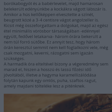
borókabogyót és a babérlevelet, majd hamarosan
belekerült edényünkbe a kockákra vágott lábszár is.
Amikor a hús kellőképpen elvesztette a színét,
beugrott közé a 3-4 centisre vágot angolzeller is.
Kicsit még összeforgattam a dolgokat, majd az egész
étel minimális vörösbor társaságában -edénnyel
együtt, fedővel letakarva- három órára bekerült a
nem túl forró sütőbe. Ez annyit tesz, hogy három
órán keresztül semmit nem kell foglalkozni vele, még
csak mozgatni, keverni, rázogatni sem igazán
szükséges.
A harmadik óra elteltével bizony a végeredmény sem
marad el, hiszen a hosszú és lassú főzési idő
jóvoltából, illetve a hagyma karamellizálódása
folytán kapunk egy omlós, puha, szaftos ragut,
amely majdani tölteléke lesz a piténknek.