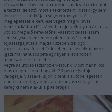
rácsszerkezetben, netán rombuszalakzatban irdalni
a tésztát, de ettől most eltekintettem, hiszen így sem
lett rossz esztétikája a végeredménynek. A
meglepetések elkerülése végett még villával
megszurkáltam tésztánkat, majd a Király utcában az
utolsó még élő kefekötőnél vásárolt célszerszám
segítségével megkentem piténk tetejét némi
tojássárgájával a majdan szépen csillogó
vörösesbarna felület érdekében, mely nélkül nem is
igazi marhahúsos pite egy ilyen eredendően
angolszász eredetű étel.
Végre az utolsó fázishoz érkeztünk! Most már nincs
más dolgunk, minthogy 20-30 percre (sütője
válogatja) visszakerüljön piténk a sütőbe, egészen
pontosan addig, amíg az a bizonyos csillogó sült
kéreg ki nem alakul a pite tetején.