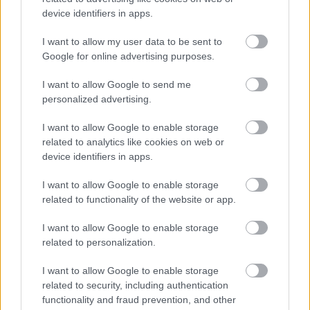
pedig kamaszkoromban még a Bragelonne vicomte
device identifiers in apps.
összes kötetén is átrágtam magam.
I want to allow my user data to be sent to
Google for online advertising purposes.
Viszont gondoltam hogy tetszeni fog a Dumas-féle
lexikon, pontosan a kultúrtörténeti vonatkozások
I want to allow Google to send me
miatt. Én is olvasnám, ha érteném a franciát.
personalized advertising.
I want to allow Google to enable storage
related to analytics like cookies on web or
vero
device identifiers in apps.
17 éve
A túrógombóshoz pezsgőt ittam. Egyedül :o) Elment
I want to allow Google to enable storage
1 üveg.
related to functionality of the website or app.
I want to allow Google to enable storage
related to personalization.
Gasper
17 éve
I want to allow Google to enable storage
related to security, including authentication
Száraz pezsgőből én is le tudok nyomni egy üveggel,
functionality and fraud prevention, and other
viszont édesből egy pohár is nehezen csúszik :)