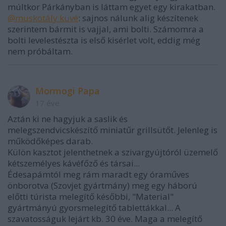
múltkor Párkányban is láttam egyet egy kirakatban.
@muskotály küvé
: sajnos nálunk alig készítenek
szerintem bármit is vajjal, ami bolti. Számomra a
bolti levelestészta is első kisérlet volt, eddig még
nem próbáltam.
Mormogi Papa
17 éve
Aztán ki ne hagyjuk a saslik és
melegszendvicskészítő miniatűr grillsütőt. Jelenleg is
működőképes darab.
Külön kasztot jelenthetnek a szivargyújtóról üzemelő
kétszemélyes kávéfőző és társai...
Édesapámtól meg rám maradt egy óraműves
önborotva (Szovjet gyártmány) meg egy háború
előtti túrista melegítő későbbi, "Material"
gyártmányú gyorsmelegítő tablettákkal... A
szavatosságuk lejárt kb. 30 éve. Maga a melegítő