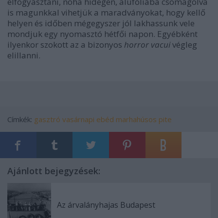
elfogyasztani, noha hidegen, alufóliába csomagolva
is magunkkal vihetjük a maradványokat, hogy kellő
helyen és időben mégegyszer jól lakhassunk vele
mondjuk egy nyomasztó hétfői napon. Egyébként
ilyenkor szokott az a bizonyos
horror vacui
végleg
elillanni.
Címkék:
gasztró
vasárnapi ebéd
marhahúsos pite
Ajánlott bejegyzések:
Az árvalányhajas Budapest