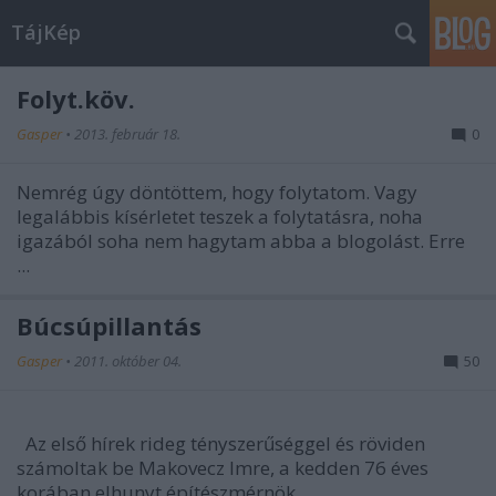
TájKép
Folyt.köv.
Gasper
•
2013. február 18.
0
Nemrég úgy döntöttem, hogy folytatom. Vagy
legalábbis kísérletet teszek a folytatásra, noha
igazából soha nem hagytam abba a blogolást. Erre
...
Búcsúpillantás
Gasper
•
2011. október 04.
50
Az első hírek rideg tényszerűséggel és röviden
számoltak be Makovecz Imre, a kedden 76 éves
korában elhunyt építészmérnök ...