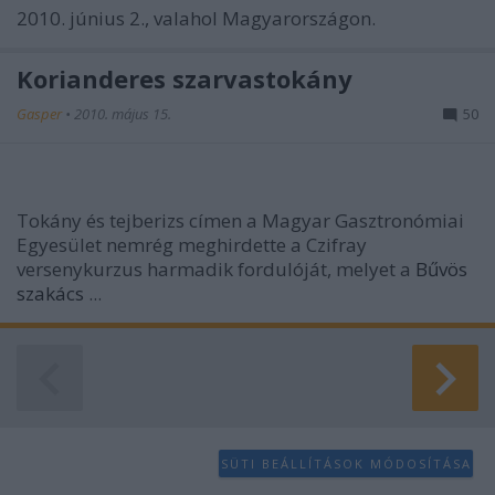
2010. június 2., valahol Magyarországon.
Korianderes szarvastokány
Gasper
•
2010. május 15.
50
Tokány és tejberizs
címen a Magyar Gasztronómiai
Egyesület nemrég meghirdette a
Czifray
versenykurzus
harmadik fordulóját, melyet a
Bűvös
szakács
...
SÜTI BEÁLLÍTÁSOK MÓDOSÍTÁSA