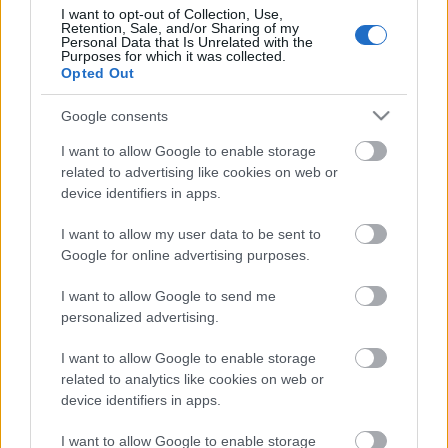
I want to opt-out of Collection, Use,
Gasper
•
2010. augusztus 31.
11
Retention, Sale, and/or Sharing of my
Personal Data that Is Unrelated with the
Purposes for which it was collected.
Opted Out
Városnéző turisták a Gellérthegyen. 1930-as évek
Google consents
„(...) ma árvalányhajas (Nagy-) Magyarországról
I want to allow Google to enable storage
álmodozók vannak, akik viszont azóta sem ...
related to advertising like cookies on web or
device identifiers in apps.
Mester - emlékezés Gulyás Gyula
I want to allow my user data to be sent to
Google for online advertising purposes.
szobrászművészre
I want to allow Google to send me
Gasper
•
2010. július 14.
14
personalized advertising.
I want to allow Google to enable storage
related to analytics like cookies on web or
2010. július 7-én nyílt
Hossala Tamás fotográfus
device identifiers in apps.
kiállítása a budapesti K.A.S. Galériában. Az esemény
rendhagyó volt abban az értelemben, hogy az ...
I want to allow Google to enable storage