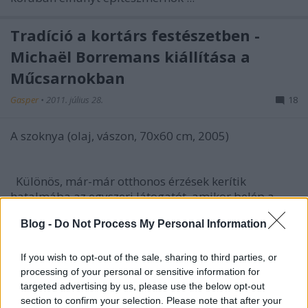
Tradíció a kortárs festészetben -
Michaël Borremans kiállítása a
Műcsarnokban
Gasper
•
2011. július 28.
18
A szoknya (olaj, vászon, 70x60 cm, 2005)
Különös, már-már otthonos érzések kerítik
hatalmába az egyszeri látogatót, amikor belép a ...
Blog -
Do Not Process My Personal Information
Fotó Fáni tanácsolja, exponáljon
helyesen*
If you wish to opt-out of the sale, sharing to third parties, or
processing of your personal or sensitive information for
Gasper
•
2011. január 02.
30
targeted advertising by us, please use the below opt-out
section to confirm your selection. Please note that after your