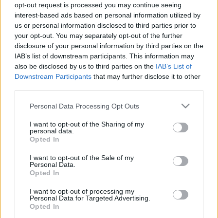
*az OFOTÉRT szlogenje az 1970-es évekből
opt-out request is processed you may continue seeing
2011. január 7-én 18 órakor „Pajtás” címen
interest-based ads based on personal information utilized by
kiállításom nyílik Budapesten, a Kolta Galériában.
us or personal information disclosed to third parties prior to
Évek ...
your opt-out. You may separately opt-out of the further
disclosure of your personal information by third parties on the
IAB’s list of downstream participants. This information may
Forradalmi rádióújság
also be disclosed by us to third parties on the
IAB’s List of
Downstream Participants
that may further disclose it to other
Gasper
•
2010. október 23.
31
third parties.
Please note that this website/app uses one or more Google
Personal Data Processing Opt Outs
services and may gather and store information including but
not limited to your visit or usage behaviour. You may click to
I want to opt-out of the Sharing of my
personal data.
6.00 óra Zenés ébresztő: Fel-fel vitézek a csatára.
grant or deny consent to Google and its third-party tags to
Opted In
use your data for below specified purposes in below Google
consent section.
6.15 Reggeli torna: Futás bőrönddel a pincébe és
I want to opt-out of the Sale of my
Personal Data.
vissza helybenjárás.
Opted In
6.30 Zenés műsor a ...
I want to opt-out of processing my
Personal Data for Targeted Advertising.
Opted In
Az árvalányhajas Budapest